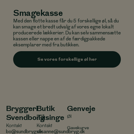
Smagekasse
Med den flotte kasse får du 5 forskellige øl, så du
kan smage et bredt udvalg af vores egne lokalt
producerede lækkerier. Du kan selv sammensætte
kassen eller nappe en af de færdigpakkede
eksemplarer med fra butikken.
Se vores forskellige øl her
Bryggeri
Butik
Genveje
Svendborg
Tåsinge
Øl
Kontakt
Kontakt
Gavekurve
bo@sundbryg.dk
susanne@sundbryg.dk