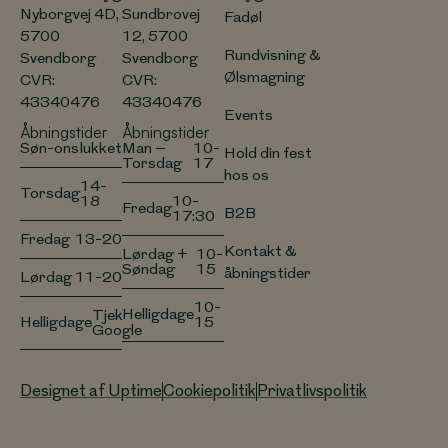
Nyborgvej 4D,
Sundbrovej
Fadøl
5700
12, 5700
Rundvisning &
Svendborg
Svendborg
Ølsmagning
CVR:
CVR:
43340476
43340476
Events
Åbningstider
Åbningstider
Søn-ons
lukket
Man –
10-
Hold din fest
Torsdag
17
hos os
14-
Torsdag
18
10-
Fredag
B2B
17:30
Fredag
13-20
Kontakt &
Lørdag +
10-
Søndag
15
åbningstider
Lørdag
11-20
10-
Helligdage
Tjek
15
Helligdage
Google
Designet af Uptime
Cookiepolitik
Privatlivspolitik