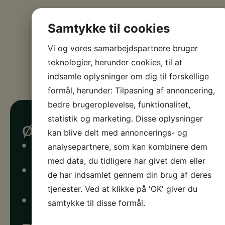
Samtykke til cookies
Vi og vores samarbejdspartnere bruger
teknologier, herunder cookies, til at
indsamle oplysninger om dig til forskellige
formål, herunder: Tilpasning af annoncering,
bedre brugeroplevelse, funktionalitet,
statistik og marketing. Disse oplysninger
Økonomi
kan blive delt med annoncerings- og
analysepartnere, som kan kombinere dem
10-40 gæster: 350kr i timen i den til I er hos os.
med data, du tidligere har givet dem eller
40-70 gæster 450kr i timen i den tid I er hos
de har indsamlet gennem din brug af deres
os.
tjenester. Ved at klikke på 'OK' giver du
Drikkelse handles i baren. Vi kan lave en samlet
samtykke til disse formål.
regning.