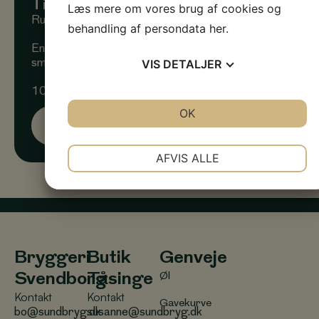
Tilkøb
Læs mere om vores brug af cookies og
Rundvisning og ølsmagning som start på festen?
behandling af persondata
her
.
En halv times rundvisning og ølsmagning med
VIS
DETALJER
smagsprøver under vejs på 2 forskellige øl.
100kr pr person
JA
NEJ
JA
NEJ
OK
NØDVENDIGE
PRÆFERENCER
Kontakt os
JA
NEJ
JA
NEJ
AFVIS ALLE
MARKETING
STATISTIK
Bryggeri
Butik
Genveje
Svendborg
Tåsinge
Øl
Kontakt
Kontakt
Gavekurve
bo@sundbryg.dk
susanne@sundbryg.dk