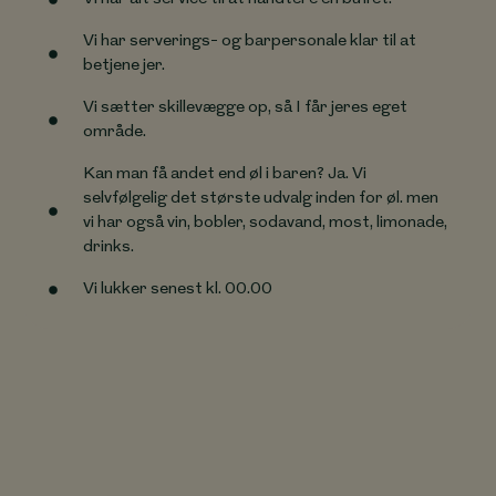
Vi har serverings- og barpersonale klar til at
betjene jer.
Vi sætter skillevægge op, så I får jeres eget
område.
Kan man få andet end øl i baren? Ja. Vi
selvfølgelig det største udvalg inden for øl. men
vi har også vin, bobler, sodavand, most, limonade,
drinks.
Vi lukker senest kl. 00.00