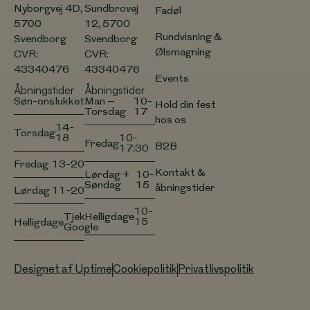
Nyborgvej 4D,
Sundbrovej
Fadøl
5700
12, 5700
Rundvisning &
Svendborg
Svendborg
Ølsmagning
CVR:
CVR:
43340476
43340476
Events
Åbningstider
Åbningstider
Søn-ons
lukket
Man –
10-
Hold din fest
Torsdag
17
hos os
14-
Torsdag
18
10-
Fredag
B2B
17:30
Fredag
13-20
Kontakt &
Lørdag +
10-
Søndag
15
åbningstider
Lørdag
11-20
10-
Helligdage
Tjek
15
Helligdage
Google
Designet af Uptime
Cookiepolitik
Privatlivspolitik